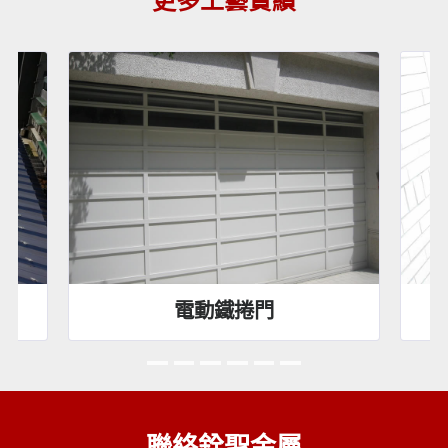
更多工藝實績
不銹鋼格柵/大門
聯絡銓聖金屬